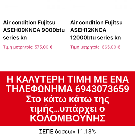
Air condition Fujitsu
Air condition Fujitsu
ASEH09KNCA 9000btu
ASEH12KNCA
series kn
12000btu series kn
Τιμή μετρητοίς:
575,00
€
Τιμή μετρητοίς:
665,00
€
H ΚΑΛΥΤΕΡΗ ΤΙΜΗ ΜΕ ΕΝΑ
ΤΗΛΕΦΩΝΗΜΑ 6943073659
Στο κάτω κάτω της
τιμής...υπάρχει ο
ΚΟΛΟΜΒΟΥΝΗΣ
ΣΕΠΕ δόσεων 11.13%