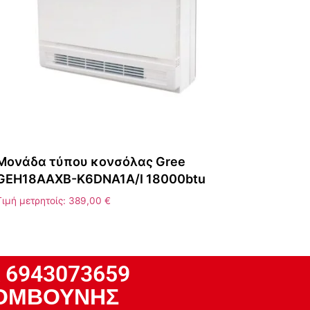
Μονάδα τύπου κονσόλας Gree
GEH18AAXB-K6DNA1A/I 18000btu
Τιμή μετρητοίς:
389,00
€
 6943073659
ΚΟΛΟΜΒΟΥΝΗΣ