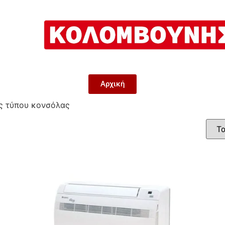
Αρχική
ς τύπου κονσόλας