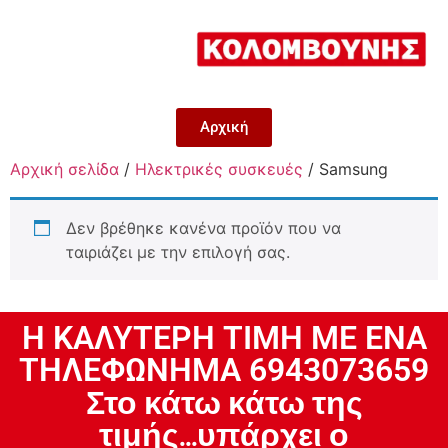
Αρχική
Αρχική σελίδα
/
Ηλεκτρικές συσκευές
/ Samsung
Δεν βρέθηκε κανένα προϊόν που να
ταιριάζει με την επιλογή σας.
H ΚΑΛΥΤΕΡΗ ΤΙΜΗ ΜΕ ΕΝΑ
ΤΗΛΕΦΩΝΗΜΑ 6943073659
Στο κάτω κάτω της
τιμής...υπάρχει ο