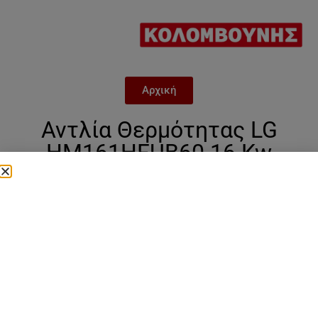
Αρχική
Αντλία Θερμότητας LG
HM161HFUB60 16 Kw
(Μονοφασική)
Categories
Lg μονοφασικές Therma VR290
,
LG
Μονοφασική
,
Αντλίες θερμότητας
,
Σειρα LG HF
ΜΟΝΟΦΑΣΙΚΗ