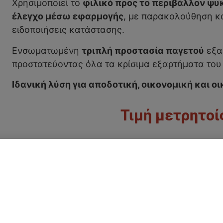
Χρησιμοποιεί το
φιλικό προς το περιβάλλον ψυ
έλεγχο μέσω εφαρμογής
, με παρακολούθηση κα
ειδοποιήσεις κατάστασης.
Ενσωματωμένη
τριπλή προστασία παγετού
εξασ
προστατεύοντας όλα τα κρίσιμα εξαρτήματα του
Ιδανική λύση για αποδοτική, οικονομική και ο
ή
168,01
€
/ μή
Καλέστε μας 