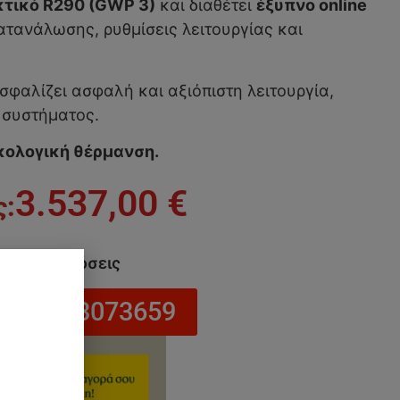
κτικό R290 (GWP 3)
και διαθέτει
έξυπνο online
τανάλωσης, ρυθμίσεις λειτουργίας και
φαλίζει ασφαλή και αξιόπιστη λειτουργία,
 συστήματος.
ικολογική θέρμανση.
3.537,00
€
να σε 24 δόσεις
στο 6943073659