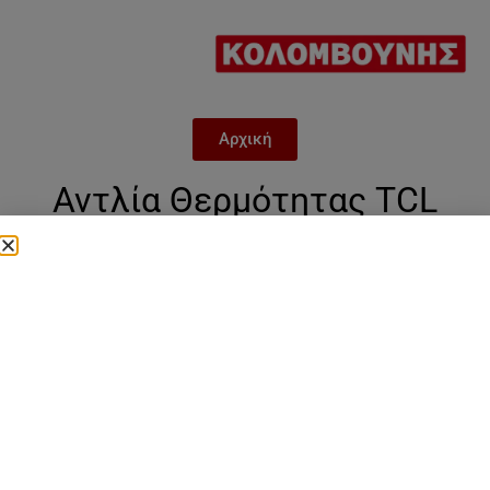
Αρχική
Αντλία Θερμότητας TCL
THML-6D/HBp-A 6KW
Μονοφασική
Categories
Αντλίες θερμότητας
,
Μονοφασική tcl
,
ΤCL