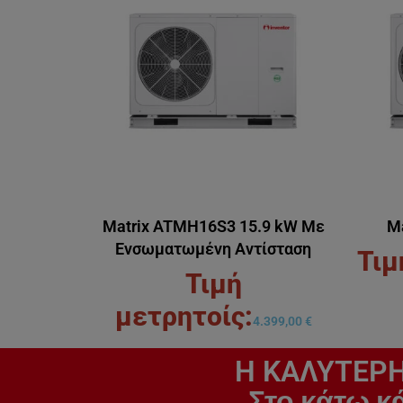
Μatrix ATMH16S3 15.9 kW Με
Μ
Ενσωματωμένη Αντίσταση
4.399,00
€
H ΚΑΛΥΤΕΡΗ
Στο κάτω κ