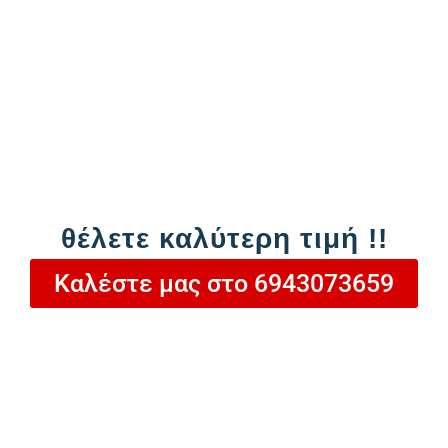
Καλέστε μας 
θέλετε καλύτερη τιμή !!
Καλέστε μας στο 6943073659
Προσθήκη στο καλάθι