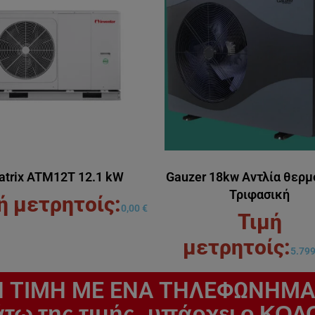
atrix ATM12T 12.1 kW
Gauzer 18kw Αντλία θερμ
Τριφασική
0,00
€
5.79
 ΤΙΜΗ ΜΕ ΕΝΑ ΤΗΛΕΦΩΝΗΜΑ
άτω της τιμής...υπάρχει ο 