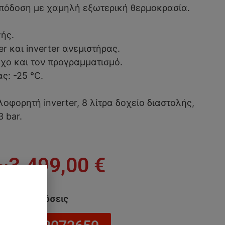
απόδοση με χαμηλή εξωτερική θερμοκρασία.
ής.
r και inverter ανεμιστήρας.
γχο και τον προγραμματισμό.
ς: -25 °C.
οφορητή inverter, 8 λίτρα δοχείο διαστολής,
 bar.
3.499,00
€
να σε 24 δόσεις