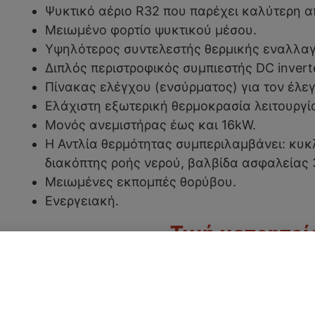
Ψυκτικό αέριο R32 που παρέχει καλύτερη 
Μειωμένο φορτίο ψυκτικού μέσου.
Υψηλότερος συντελεστής θερμικής εναλλαγ
Διπλός περιστροφικός συμπιεστής DC inverte
Πίνακας ελέγχου (ενσύρματος) για τον έλε
Ελάχιστη εξωτερική θερμοκρασία λειτουργία
Μονός ανεμιστήρας έως και 16kW.
Η Αντλία θερμότητας συμπεριλαμβάνει: κυκλ
διακόπτης ροής νερού, βαλβίδα ασφαλείας 3
Μειωμένες εκπομπές θορύβου.
Ενεργειακή.
ή
166,20
€
/ μή