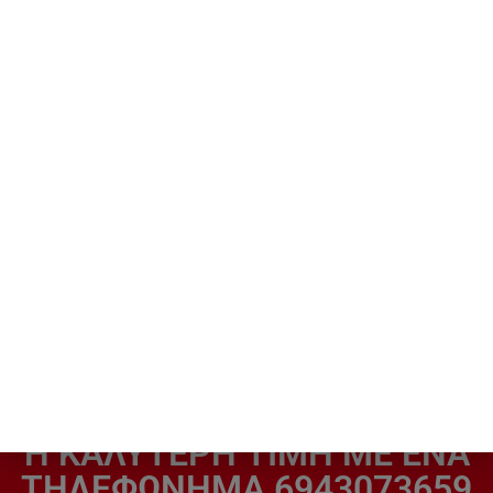
THERMIC Ανοξείδωτος
Ηλιακός
A.INC.120D/1/2.00.FR με
συλλέκτη DELTA 2.0
120L
1.049,00
€
H ΚΑΛΥΤΕΡΗ ΤΙΜΗ ΜΕ ΕΝΑ
ΤΗΛΕΦΩΝΗΜΑ 6943073659