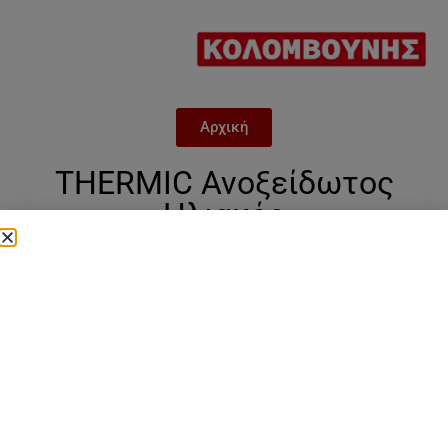
Αρχική
THERMIC Ανοξείδωτος
Ηλιακός
A.INC.160D/1/2.00.FR με
συλλέκτη DELTA 2.0 160L
Category
thermici