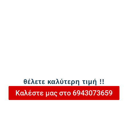
Ειδικό σχεδιασμό για μεγάλη απόδοση
ακόμα και σε περιοχές με σκληρά νερά
και έντονο φαινομένο επικάθισης αλάτων
Σταθερή και άμεση παροχή ζεστού νερού
Εύκολη και γρήγορη εγκατάσταση
Σχεδίαση για εξοικονόμηση χώρου
10 χρόνια εγγύηση
1.249,00
€
θέλετε καλύτερη τιμή !!
ή
59,33
€
/ μήνα σε 24 δόσεις
Καλέστε μας στο 6943073659
Καλέστε μας στο
6943073659