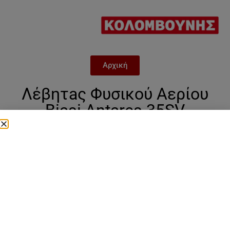
Αρχική
Λέβητaς Φυσικού Αερίου
Biasi Antares 35SV
Categories
Biasi Antares
,
Λέβητες Biasi