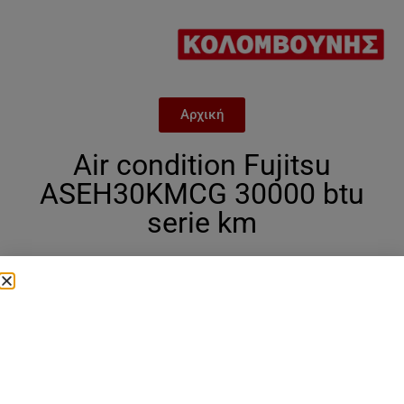
Αρχική
Air condition Fujitsu
ASEH30KMCG 30000 btu
serie km
Categories
σειρα fujitsu km
,
24.000 btu