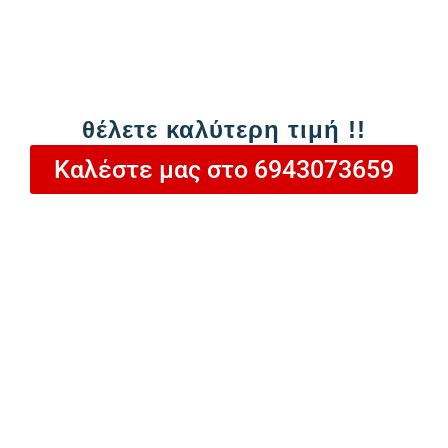
και άμεσο αποτέλεσμα
Θέρμανση 10°C
για σταθερή θερμοκρασία
τις κρύες νύχτες
Αυτόματη εναλλαγή ψύξης/θέρμανσης
θέλετε καλύτερη τιμή !!
Αυτόματη ρύθμιση ροής αέρα
με
Καλέστε μας στο 6943073659
μικροϋπολογιστή
Αθόρυβη εξωτερική μονάδα
για απόλυτη
ηρεμία
Προσαρμόζεται στο
Πρόγραμμά σου
Χρονοδιακόπτης ύπνου
για σταδιακή
μείωση θερμοκρασίας