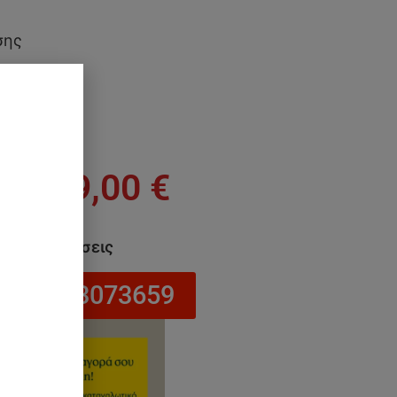
σης
339,00
€
α σε 24 δόσεις
στο 6943073659