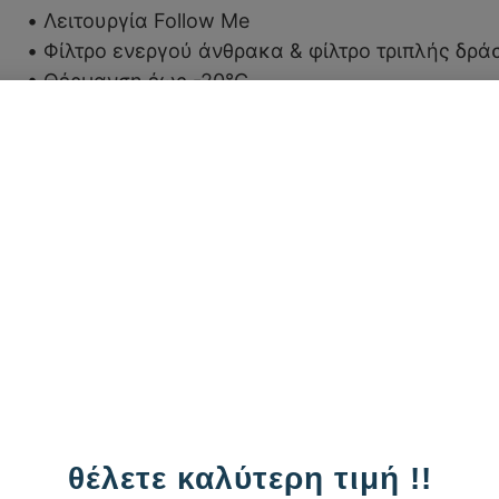
• Λειτουργία Follow Me
• Φίλτρο ενεργού άνθρακα & φίλτρο τριπλής δρά
• Θέρμανση έως -20°C
• Απόλυτα αθόρυβη λειτουργία (21,5 dB)
• Λειτουργία Turbo & Sleep
• Ψυκτικό υγρό R32
ή
16,10
€
/ μήν
Καλέστε μας 
θέλετε καλύτερη τιμή !!