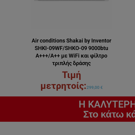
Air conditions Shakai by Inventor
SHKI-09WF/SΗKO-09 9000btu
Α+++/Α++ με WiFi και φίλτρο
τριπλής δράσης
299,00
€
H ΚΑΛΥΤΕΡΗ
Στο κάτω κ