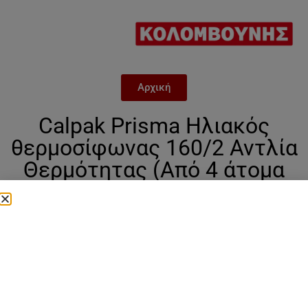
Αρχική
Calpak Prisma Ηλιακός
θερμοσίφωνας 160/2 Αντλία
Θερμότητας (Από 4 άτομα
και πάνω)
Categories
Calpack
,
Calpak Prisma
,
Ηλιακοί
θερμοσιφωνες