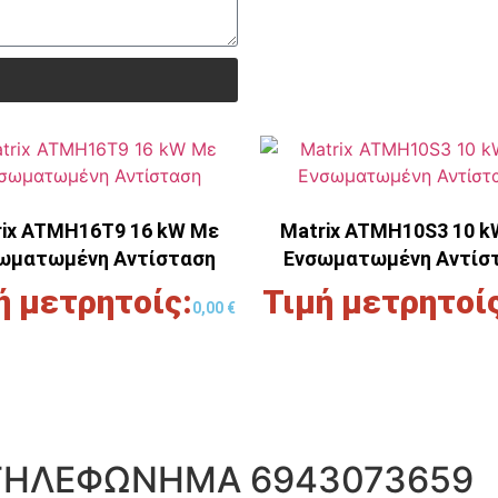
rix ATMH16T9 16 kW Με
Μatrix ATMH10S3 10 k
ωματωμένη Αντίσταση
Ενσωματωμένη Αντίσ
0,00
€
 ΤΗΛΕΦΩΝΗΜΑ 6943073659