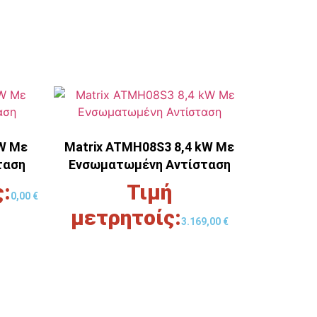
W Με
Μatrix ATMH08S3 8,4 kW Με
ταση
Ενσωματωμένη Αντίσταση
0,00
€
3.169,00
€