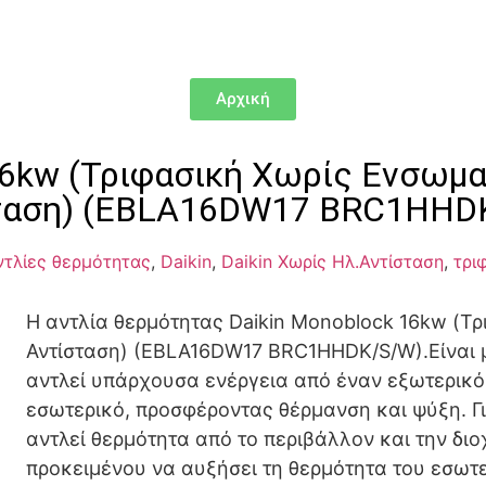
Αρχική
 16kw (Τριφασική Χωρίς Ενσωμ
ταση) (EBLA16DW17 BRC1HHD
ντλίες θερμότητας
,
Daikin
,
Daikin Χωρίς Ηλ.Αντίσταση
,
τρι
Η αντλία θερμότητας Daikin Monoblock 16kw (Τ
Αντίσταση) (EBLA16DW17 BRC1HHDK/S/W).Είναι μ
αντλεί υπάρχουσα ενέργεια από έναν εξωτερικό
εσωτερικό, προσφέροντας θέρμανση και ψύξη. Γι
αντλεί θερμότητα από το περιβάλλον και την διο
προκειμένου να αυξήσει τη θερμότητα του εσωτε