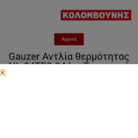
Αρχική
Gauzer Αντλία θερμότητας
NL-24TB3 24 kw Τριφασική
με R32
Categories
gauzer τριφασική R32
,
Uncategorized