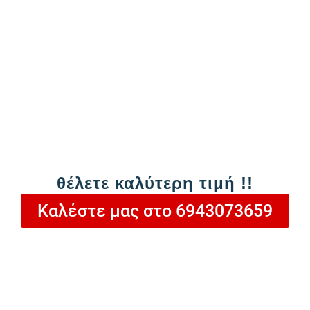
Ευκολότερη επαναχρησιμοποίηση
και ανακύκλωση
Ασφαλές και αξιόπιστο
για
εγκαταστάσεις νέας τεχνολογίας
Με τη χρήση του
R32
, η αντλία θερμότητας
NEXT LEVEL αποτελεί μια
βιώσιμη και
μελλοντικά ασφαλή επιλογή
, συνδυάζοντας
απόδοση, οικολογική συνείδηση και άνεση.
θέλετε καλύτερη τιμή !!
6.449,00
€
Καλέστε μας στο 6943073659
ή
306,33
€
/ μήνα σε 24 δόσεις
Καλέστε μας στο
6943073659