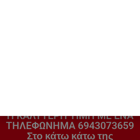
Air condition Fujitsu
LG S12EQ Κλιματιστικό
ASEH-09KLTA 9000 BTU
inverter 12000 btu Libero
seriers kl
plus dc inverter
A+++/A++
529,00
€
501,00
€
H ΚΑΛΥΤΕΡΗ ΤΙΜΗ ΜΕ ΕΝΑ
ΤΗΛΕΦΩΝΗΜΑ 6943073659
Στο κάτω κάτω της