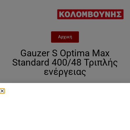
Αρχική
Gauzer S Optima Max
Standard 400/48 Τριπλής
ενέργειας
Categories
Gauzer
,
Gauzer optima max