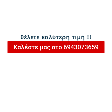
Εξωτερικό περίβλημα από
ενιαίο
χυτοπρεσαριστό αλουμίνιο
Προστασία με υγρή επισμάλτωση
Βάσεις από γαλβανισμένο
θέλετε καλύτερη τιμή !!
χαλυβδοέλασμα 2,5mm:
Καλέστε μας στο 6943073659
Επίπεδη
Για κεραμοσκεπή
Χαμηλού προφίλ
Τεχνικά
Χαρακτηριστικά
Model:
400/4.8