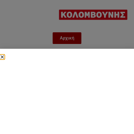
Αρχική
Gree Αντλία θερμότητας
Versati IV Monobloc GRS-
CQ10Pd/NhG4-M Τριφασική
10kw χωρίς αντίσταση
Category
Gree Αντλία θερμότητας Versati IV τριφασική
χωρίς