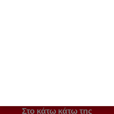
Gree Αντλία θερμότητας
Gree Αντλία θερμότητας
Versati IV Monobloc
Versati IV Monobloc
GRS-CQ18Pd/NhA-M
GRS-CQ16Pd/NhG4-M
Τριφασική 18kw χωρίς
Τριφασική 16kw χωρίς
αντίσταση
αντίσταση
5.549,00
€
4.139,00
€
H ΚΑΛΥΤΕΡΗ ΤΙΜΗ ΜΕ ΕΝΑ
ΤΗΛΕΦΩΝΗΜΑ 6943073659
Στο κάτω κάτω της