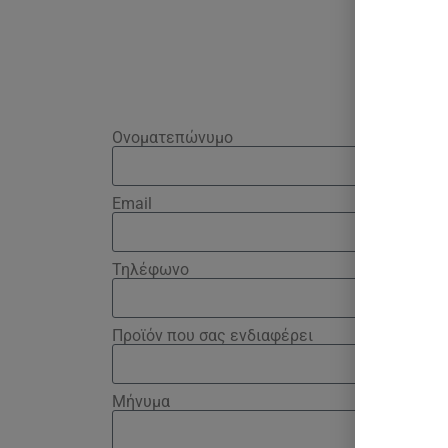
Ονοματεπώνυμο
Email
Τηλέφωνο
Προϊόν που σας ενδιαφέρει
Μήνυμα