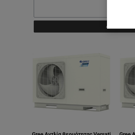
Αποστολή
Gree Αντλία θερμότητας Versati
Gree 