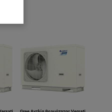
ersati
Gree Αντλία θερμότητας Versati