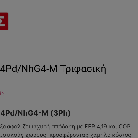
Q14Pd/NhG4-M Τριφασική
ίς
14Pd/NhG4-M (3Ph)
εξασφαλίζει ισχυρή απόδοση με EER 4,19 και COP
γελματικούς χώρους, προσφέροντας χαμηλό κόστος