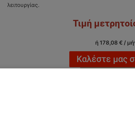
λειτουργίας.
ή
178,08
€
/ μή
Καλέστε μας 