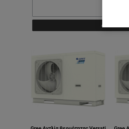
Αποστολή
Gree Αντλία θερμότητας Versati
Gree 