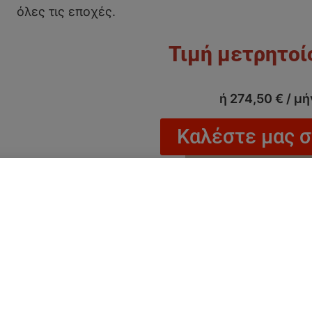
όλες τις εποχές.
ή
274,50
€
/ μή
Καλέστε μας 