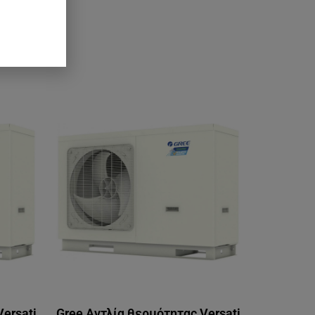
ersati
Gree Αντλία θερμότητας Versati