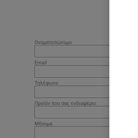
Ονοματεπώνυμο
Email
Τηλέφωνο
Προϊόν που σας ενδιαφέρει
Μήνυμα