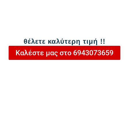
475,00
€
ή
22,56
€
/ μήνα σε 24 δόσεις
Καλέστε μας στο
θέλετε καλύτερη τιμή !!
6943073659
Καλέστε μας στο 6943073659