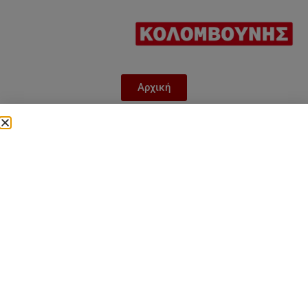
Αρχική
GREE Μονάδες δαπέδου –
οροφής GTH(18)CA-
K6DNA1A/I – 18.000 Btu/h
Category
GREE Μονάδες δαπέδου - οροφής