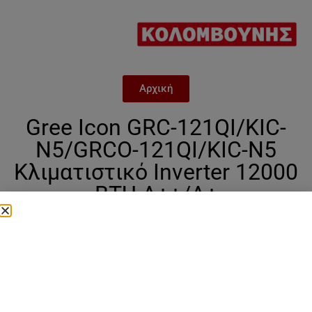
Αρχική
Gree Icon GRC-121QI/KIC-
N5/GRCO-121QI/KIC-N5
Κλιματιστικό Inverter 12000
BTU A++/A+
Categories
12.000 btu
,
Gree