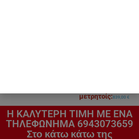
Air condition midea ACE-
Inventor V7DI-12WiFiR /
12HRFN 12000 btu ace
U7RS-12 Επαγγελματικό
series
Κλιματιστικό Inverter
Καναλάτο 12000 BTU
439,00
€
839,00
€
H ΚΑΛΥΤΕΡΗ ΤΙΜΗ ΜΕ ΕΝΑ
ΤΗΛΕΦΩΝΗΜΑ 6943073659
Στο κάτω κάτω της