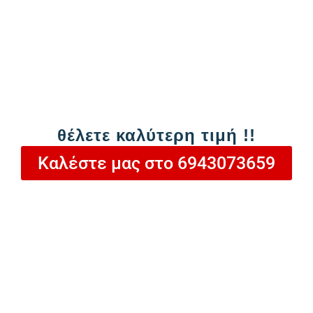
(συμπιεστής, εναλλάκτης
θερμότητας, ανεμιστήρες κ.λπ.)
ενσωματώνονται σε μία εξωτερική
μονάδα.
Εύκολη εγκατάσταση με απευθείας
σύνδεση στο σύστημα νερού.
3.438,00
€
θέλετε καλύτερη τιμή !!
Καλέστε μας στο 6943073659
ή
163,31
€
/ μήνα σε 24 δόσεις
Καλέστε μας στο
6943073659