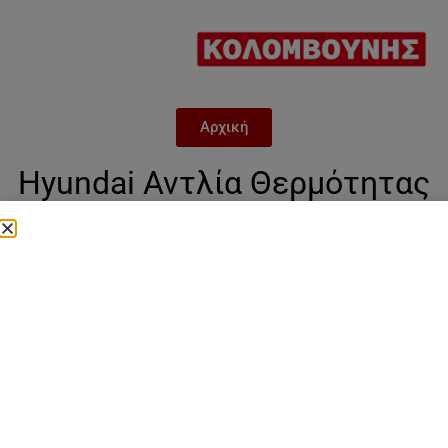
Αρχική
Hyundai Αντλία Θερμότητας
12kW Μονοφασική 65°C
Monoblock A+++
Categories
Αντλίες θερμότητας
,
Hundai
,
αλλες
μονοφασικές Hyundai
,
Μονοφασικές Hundai