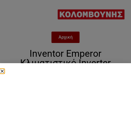
Αρχική
Inventor Emperor
Κλιματιστικό Inverter
EMPVI(W)-12WFI /
EMPVO(W)-12 – 12.000 BTU
Categories
aircoditions
,
9000 btu
,
Inventor
,
inventor
emperor
,
Κλιματιστικά