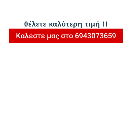
Ονοματεπώνυμο
θέλετε καλύτερη τιμή !!
Καλέστε μας στο 6943073659
Email
Τηλέφωνο
Προϊόν που σας ενδιαφέρει
Μήνυμα