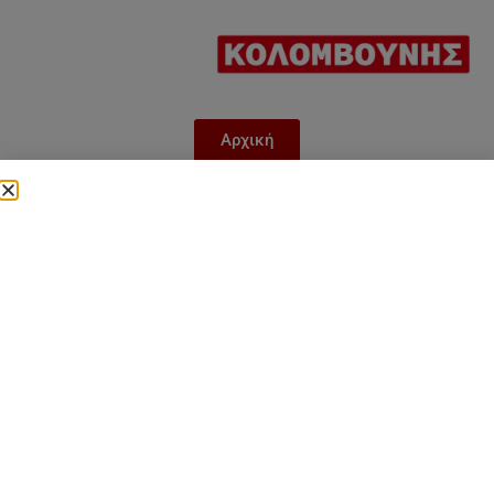
Αρχική
Inventor MATRIX ZERO R290
– MX290-14T (14kW)
Categories
Uncategorized
,
MATRIX ZERO