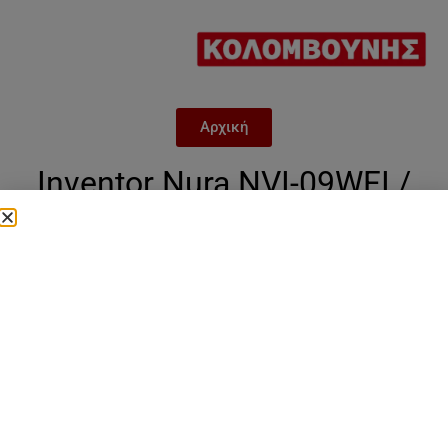
Αρχική
Inventor Nura NVI-09WFI /
NVO-09 Inverter Κλιματιστικό
9.000 BTU
Category
inventor Nura