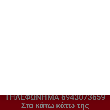
Inventor V6FI-60/
Inventor Emperor
V6FΟ-60 Επαγγελματικό
Κλιματιστικό Inverter
Κλιματιστικό Inverter
24.000 BTU EMPVI-
Ντουλάπα 55000 BTU
24WFI/EMPVO-24
Α+++/A+++
3.069,00
€
1.129,00
€
H ΚΑΛΥΤΕΡΗ ΤΙΜΗ ΜΕ ΕΝΑ
ΤΗΛΕΦΩΝΗΜΑ 6943073659
Στο κάτω κάτω της