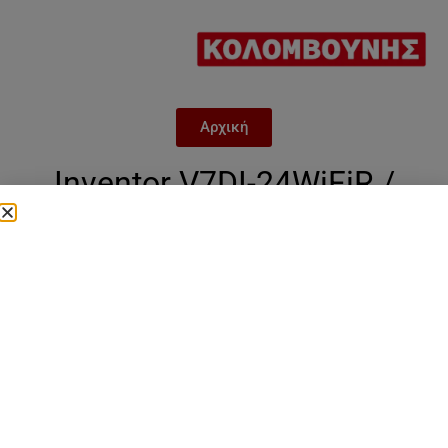
Αρχική
Inventor V7DI-24WiFiR /
U7RS-24Επαγγελματικό
Κλιματιστικό Inverter
Καναλάτο 24000 BTU
Categories
24.000 btu
,
inventor επαγγελματικά
,
V7DI
,
επαγγελματικά κλιματιστικά