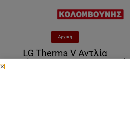
Αρχική
LG Therma V Αντλία
Θερμότητας 16kW Τριφασική
HM163MRSUA40
Category
Lg monoblock r32 τριφασικη