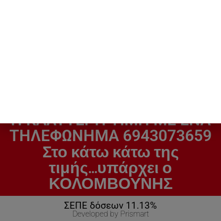
LG Therma V Αντλία
LG Therma V Αντλία
Θερμότητας 14kW
Θερμότητας 12kW
Τριφασική
Τριφασική
HM143MRSUA40
HM123MRSUA40
5.399,00
€
5.269,00
€
H ΚΑΛΥΤΕΡΗ ΤΙΜΗ ΜΕ ΕΝΑ
ΤΗΛΕΦΩΝΗΜΑ 6943073659
Στο κάτω κάτω της
τιμής...υπάρχει ο
ΚΟΛΟΜΒΟΥΝΗΣ
ΣΕΠΕ δόσεων 11.13%
Developed by Prismart