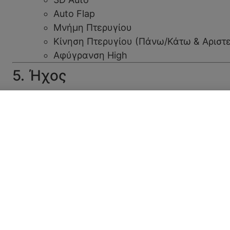
Auto Flap
Μνήμη Πτερυγίου
Κίνηση Πτερυγίου (Πάνω/Κάτω & Αριστε
Αφύγρανση High
5. Ήχος
Εσωτερική Μονάδα:
Αναφορά δυναμικής: 22–29–36–46 dB(
(ή σύμφωνα με τα χαρακτηριστικά του 
μετρήσεις ανά λειτουργία)
Εξωτερική Μονάδα:
Αναφορά 1: 52 dB(A)
Αναφορά 2: 61 dB(A)
6. Διαστάσεις & Βάρος
Εσωτερική Μονάδα: