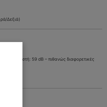
ρά/Δεξιά)
A)
κατασκευαστή: 59 dB – πιθανώς διαφορετικές