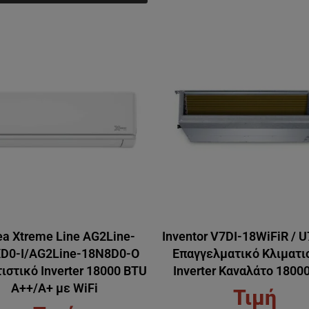
a Xtreme Line AG2Line-
Inventor V7DI-18WiFiR / 
D0-I/AG2Line-18N8D0-O
Επαγγελματικό Κλιματι
ιστικό Inverter 18000 BTU
Inverter Καναλάτο 1800
A++/A+ με WiFi