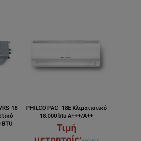
U7RS-18
PHILCO PAC- 18E Κλιματιστικό
στικό
18.000 btu Α+++/A++
0 BTU