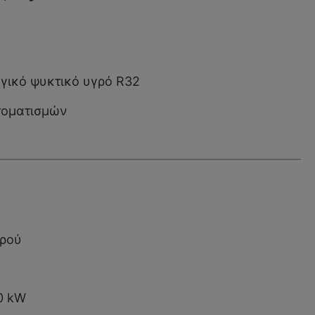
ογικό ψυκτικό υγρό R32
τοματισμών
ερού
0 kW