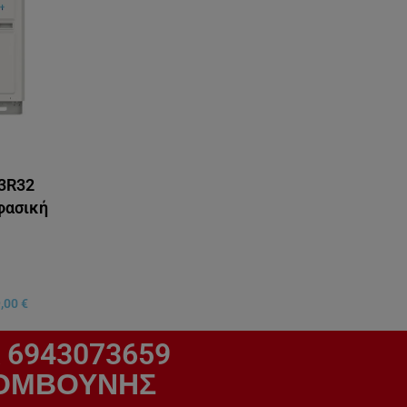
3R32
φασική
9,00
€
 6943073659
ΚΟΛΟΜΒΟΥΝΗΣ