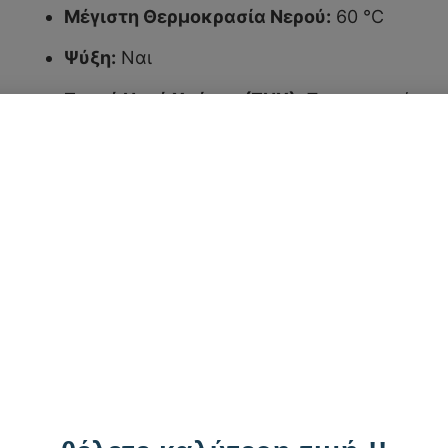
Μέγιστη Θερμοκρασία Νερού:
60 °C
Ψύξη:
Ναι
Ζεστό Νερό Χρήσης (ΖΝΧ):
Προαιρετικό
Τροφοδοσία:
Τριφασική
Ψυκτικό Υγρό:
Οικολογικό R32
COP (7ºC – 35ºC):
2,63
ή
201,35
€
/ μή
Καλέστε μας 