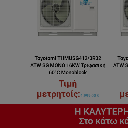
Toyotomi THMUSG412/3R32
Toy
ATW SG MONO 16KW Τριφασική
ATW S
60°C Monoblock
4.999,00
€
H ΚΑΛΥΤΕΡΗ
Στο κάτω κ